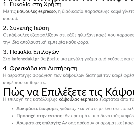
1. Ευκολία στη Χρήση
Με τις
κάψουλες espresso
, η διαδικασία παρασκευής καφέ γίνετ
κουμπί.
2. Συνεπής Γεύση
Οι κάψουλες εξασφαλίζουν ότι κάθε φλιτζάνι καφέ που παρασκευ
την ίδια απολαυστική εμπειρία κάθε φορά.
3. Ποικιλία Επιλογών
Στο
kafenedaki.gr
θα βρείτε μια μεγάλη γκάμα από γεύσεις και ε
4. Φρεσκάδα και Διατήρηση
Η αεροστεγής σφράγιση των κάψουλων διατηρεί τον καφέ φρέσκο
καφέ που επιθυμείτε.
Πώς να Επιλέξετε τις Κάψο
Η επιλογή της κατάλληλης
κάψουλας espresso
εξαρτάται από τι
Δοκιμάστε διάφορες γεύσεις:
Ξεκινήστε με ένα σετ ποικιλ
Προσοχή στην ένταση:
Αν προτιμάτε πιο δυνατούς καφέδ
Αρωματικές επιλογές:
Αν σας αρέσουν οι αρωματικοί καφ