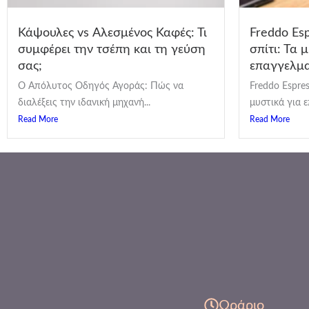
Κάψουλες vs Αλεσμένος Καφές: Τι
Freddo Es
συμφέρει την τσέπη και τη γεύση
σπίτι: Τα 
σας;
επαγγελμα
Ο Απόλυτος Οδηγός Αγοράς: Πώς να
Freddo Espres
διαλέξεις την ιδανική μηχανή...
μυστικά για ε
Read More
Read More
Ωράριο