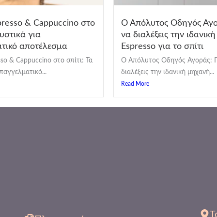
presso & Cappuccino στο
Ο Απόλυτος Οδηγός Αγ
μυστικά για
να διαλέξεις την ιδανικ
τικό αποτέλεσμα
Espresso για το σπίτι
so & Cappuccino στο σπίτι: Τα
Ο Απόλυτος Οδηγός Αγοράς: 
παγγελματικό...
διαλέξεις την ιδανική μηχανή...
Read More
Τ