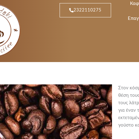
Καφ
2322110275
Επαγ
Στον κόσμ
θέση τους
τους λάτρ
για έναν 
εκτεταμέ
γούστο κα