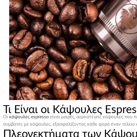
Τι Είναι οι Κάψουλες Espres
Οι
κάψουλες espresso
είναι μικρές, αεροστεγείς κάψουλες που π
συμβατές με κάψουλες, εξασφαλίζοντας κάθε φορά έναν τέλειο 
Πλεονεκτήματα των Κάψου