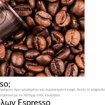
so;
εριέχουν προ-μετρημένο και συμπιεσμένο καφέ. Αυτές οι κάψουλες
espresso με το πάτημα ενός κουμπιού.
λων Espresso