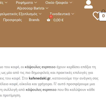
ές
Ροφήματα
Οικία-Γραφείο
Αξεσούαρ Barista
γελματικός Εξοπλισμός
Συνοδευτικά
0
Προσφορές
Brands
0,00
€
ο του καφέ, οι
κάψουλες espresso
έχουν κερδίσει επάξια τη
 ως μία από τις πιο δημοφιλείς και πρακτικές επιλογές για
εις του καφέ. Στο
kafenedaki.gr
, κατανοούμε την ανάγκη σας
τέλειο καφέ, εύκολα και γρήγορα. Γι’ αυτό προσφέρουμε μια
νη συλλογή από
κάψουλες espresso
που θα καλύψουν κάθε
ι προτίμηση.