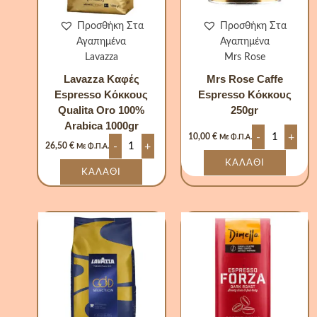
Προσθήκη Στα
Προσθήκη Στα
Αγαπημένα
Αγαπημένα
Lavazza
Mrs Rose
Lavazza Καφές
Mrs Rose Caffe
Espresso Κόκκους
Espresso Κόκκους
Qualita Oro 100%
250gr
Arabica 1000gr
-
+
10,00
€
Με Φ.Π.Α.
-
+
26,50
€
Με Φ.Π.Α.
ΚΑΛΆΘΙ
ΚΑΛΆΘΙ
Lavazza
Dimello
Καφές
Caffe
Espresso
Espresso
Κόκκους
Κόκκους
Gold
Forza
Selection
Dark
1000gr
Roast
ποσότητα
250gr
ποσότητα