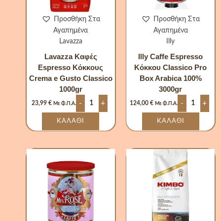
Προσθήκη Στα
Προσθήκη Στα
Αγαπημένα
Αγαπημένα
Lavazza
Illy
Lavazza Καφές
Illy Caffe Espresso
Espresso Κόκκους
Κόκκου Classico Pro
Crema e Gusto Classico
Box Arabica 100%
1000gr
3000gr
-
+
-
+
23,99
€
124,00
€
Με Φ.Π.Α.
Με Φ.Π.Α.
ΚΑΛΆΘΙ
ΚΑΛΆΘΙ
Mrs
Kimbo
Rose
Caffe
Caffe
Espresso
Φίλτρου
Decaffeinat
Αλεσμένος
Κοκκους
250gr
500gr
ποσότητα
ποσότητα