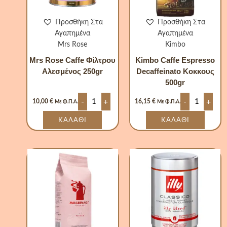
Προσθήκη Στα
Προσθήκη Στα
Αγαπημένα
Αγαπημένα
Mrs Rose
Kimbo
Mrs Rose Caffe Φίλτρου
Kimbo Caffe Espresso
Αλεσμένος 250gr
Decaffeinato Κοκκους
500gr
-
+
-
+
10,00
€
16,15
€
Με Φ.Π.Α.
Με Φ.Π.Α.
ΚΑΛΆΘΙ
ΚΑΛΆΘΙ
Hausbrandt
Illy
Καφές
Caffe
Espresso
Espresso
Κόκκους
Κόκκους
Venezia
Classico
1000gr
250gr
ποσότητα
ποσότητα