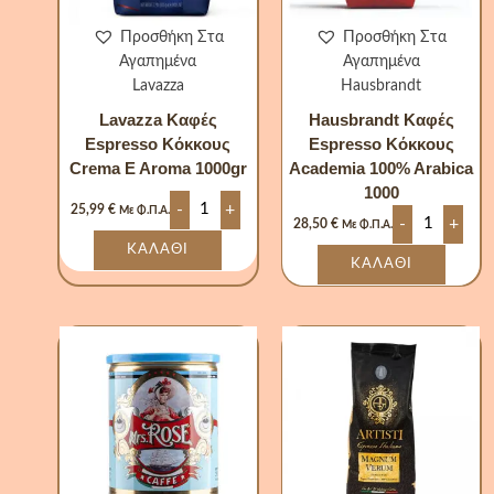
Προσθήκη Στα
Προσθήκη Στα
Αγαπημένα
Αγαπημένα
Lavazza
Hausbrandt
Lavazza Καφές
Hausbrandt Καφές
Espresso Κόκκους
Espresso Κόκκους
Crema E Aroma 1000gr
Academia 100% Arabica
1000
-
+
25,99
€
Με Φ.Π.Α.
-
+
28,50
€
Με Φ.Π.Α.
ΚΑΛΆΘΙ
ΚΑΛΆΘΙ
Mrs
Artisti
Rose
Caffe
Caffe
Espresso
Espresso
Κόκκους
Κόκκους
Magnum
Decaffeinato
Verum
250gr
100%
ποσότητα
Arabica
1000gr
ποσότητα