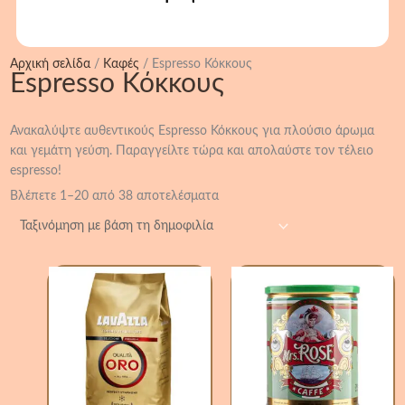
Αρχική σελίδα
/
Καφές
/ Espresso Κόκκους
Espresso Κόκκους
Ανακαλύψτε αυθεντικούς Espresso Κόκκους για πλούσιο άρωμα
και γεμάτη γεύση. Παραγγείλτε τώρα και απολαύστε τον τέλειο
espresso!
Βλέπετε 1–20 από 38 αποτελέσματα
Lavazza
Mrs
Καφές
Rose
Espresso
Caffe
Κόκκους
Espresso
Qualita
Κόκκους
Oro
250gr
100%
ποσότητα
Arabica
1000gr
ποσότητα