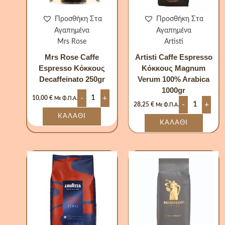
Προσθήκη Στα
Προσθήκη Στα
Αγαπημένα
Αγαπημένα
Mrs Rose
Artisti
Mrs Rose Caffe
Artisti Caffe Espresso
Espresso Κόκκους
Κόκκους Magnum
Decaffeinato 250gr
Verum 100% Arabica
1000gr
-
+
10,00
€
Με Φ.Π.Α.
-
+
28,25
€
Με Φ.Π.Α.
ΚΑΛΆΘΙ
ΚΑΛΆΘΙ
Lavazza
Hausbrandt
Καφές
Καφές
Espresso
Espresso
Κόκκους
Κόκκους
Top
H.H
Class
1000gr
1000gr
ποσότητα
ποσότητα