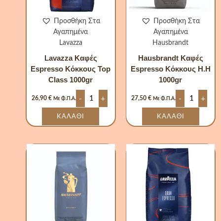
Προσθήκη Στα
Προσθήκη Στα
Αγαπημένα
Αγαπημένα
Lavazza
Hausbrandt
Lavazza Καφές
Hausbrandt Καφές
Espresso Κόκκους Top
Espresso Κόκκους H.H
Class 1000gr
1000gr
-
+
-
+
26,90
€
27,50
€
Με Φ.Π.Α.
Με Φ.Π.Α.
ΚΑΛΆΘΙ
ΚΑΛΆΘΙ
Hausbrandt
Lavazza
Καφές
Καφές
Espresso
Espresso
Κόκκους
Κόκκους
Gourmet
Gran
100%
Espresso
Arabica
1000gr
1000gr
ποσότητα
ποσότητα