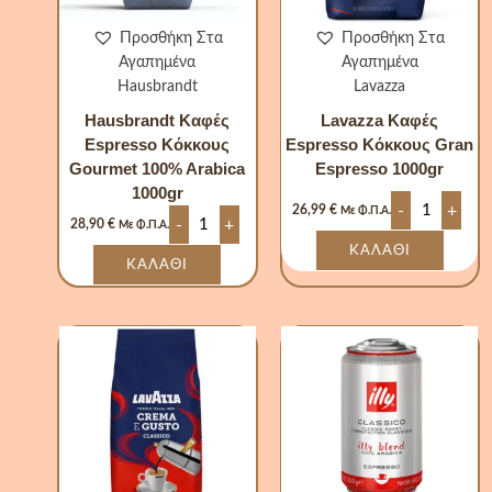
Προσθήκη Στα
Προσθήκη Στα
Αγαπημένα
Αγαπημένα
Hausbrandt
Lavazza
Hausbrandt Καφές
Lavazza Καφές
Espresso Κόκκους
Espresso Κόκκους Gran
Gourmet 100% Arabica
Espresso 1000gr
1000gr
-
+
26,99
€
Με Φ.Π.Α.
-
+
28,90
€
Με Φ.Π.Α.
ΚΑΛΆΘΙ
ΚΑΛΆΘΙ
Lavazza
Illy
Καφές
Caffe
Espresso
Espresso
Κόκκους
Κόκκου
Crema
Classico
e
Pro
Gusto
Box
Classico
Arabica
1000gr
100%
ποσότητα
3000gr
ποσότητα