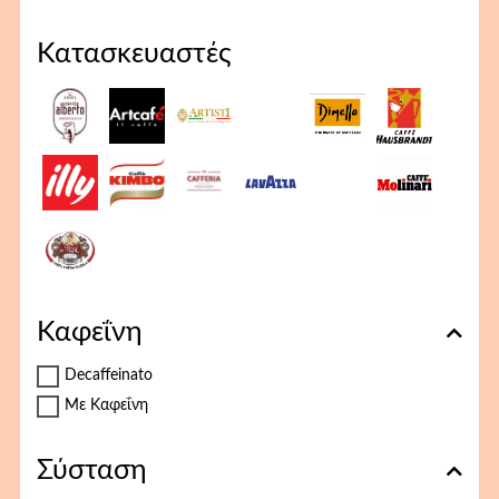
Κατασκευαστές
Καφεΐνη
Decaffeinato
Με Καφεΐνη
Σύσταση