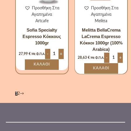
Προσθήκη Στα
Προσθήκη Στα
Αγαπημένα
Αγαπημένα
Artcafe
Melitta
Sofia Specialty
Melitta BellaCrema
Espresso Κόκκους
LaCrema Espresso
1000gr
Κόκκοι 1000gr (100%
Arabica)
-
+
27,99
€
Με Φ.Π.Α.
-
+
28,63
€
Με Φ.Π.Α.
ΚΑΛΆΘΙ
ΚΑΛΆΘΙ
1
2
→