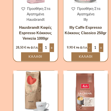
Προσθήκη Στα
Προσθήκη Στα
Αγαπημένα
Αγαπημένα
Hausbrandt
Illy
Hausbrandt Καφές
Illy Caffe Espresso
Espresso Κόκκους
Κόκκους Classico 250gr
Venezia 1000gr
-
+
-
+
28,50
€
9,90
€
Με Φ.Π.Α.
Με Φ.Π.Α.
ΚΑΛΆΘΙ
ΚΑΛΆΘΙ
Sofia
Melitta
Specialty
BellaCrema
Espresso
LaCrema
Κόκκους
Espresso
1000gr
Κόκκοι
ποσότητα
1000gr
(100%
Arabica)
ποσότητα