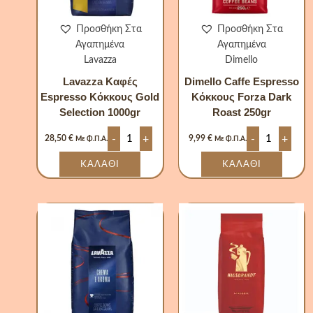
Προσθήκη Στα
Προσθήκη Στα
Αγαπημένα
Αγαπημένα
Lavazza
Dimello
Lavazza Καφές
Dimello Caffe Espresso
Espresso Κόκκους Gold
Κόκκους Forza Dark
Selection 1000gr
Roast 250gr
-
+
-
+
28,50
€
9,99
€
Με Φ.Π.Α.
Με Φ.Π.Α.
ΚΑΛΆΘΙ
ΚΑΛΆΘΙ
Lavazza
Hausbrandt
Καφές
Καφές
Espresso
Espresso
Κόκκους
Κόκκους
Crema
Academia
E
100%
Aroma
Arabica
1000gr
1000
ποσότητα
ποσότητα