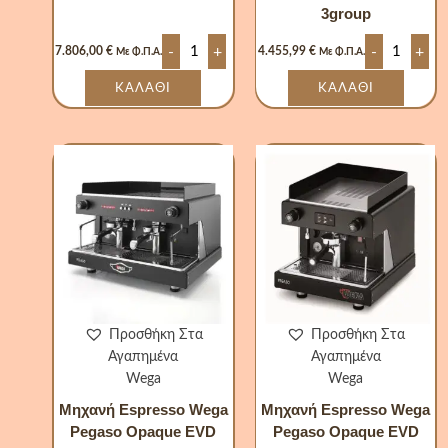
3group
-
+
-
+
7.806,00
€
4.455,99
€
Με Φ.Π.Α.
Με Φ.Π.Α.
ΚΑΛΆΘΙ
ΚΑΛΆΘΙ
Μηχανή
Μηχανή
Espresso
Espresso
Wega
Wega
Pegaso
Pegaso
Opaque
Opaque
EVD
EVD
2group
1group
ποσότητα
ποσότητα
Προσθήκη Στα
Προσθήκη Στα
Αγαπημένα
Αγαπημένα
Wega
Wega
Μηχανή Espresso Wega
Μηχανή Espresso Wega
Pegaso Opaque EVD
Pegaso Opaque EVD