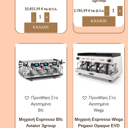
1group
10.855,99
€
Με Φ.Π.Α.
-
+
2.785,99
€
Με Φ.Π.Α.
-
+
ΚΑΛΆΘΙ
ΚΑΛΆΘΙ
Μηχανή
Μηχανή
Espresso
Espresso
Bfc
Wega
Aviator
Pegaso
3group
Opaque
ποσότητα
EVD
3group
ποσότητα
Προσθήκη Στα
Προσθήκη Στα
Αγαπημένα
Αγαπημένα
Bfc
Wega
Μηχανή Espresso Bfc
Μηχανή Espresso Wega
Aviator 3group
Pegaso Opaque EVD