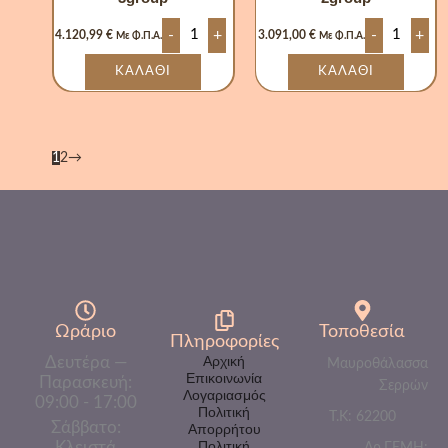
-
+
-
+
4.120,99
€
3.091,00
€
Με Φ.Π.Α.
Με Φ.Π.Α.
ΚΑΛΆΘΙ
ΚΑΛΆΘΙ
1
2
→
Ωράριο
Τοποθεσία
Πληροφορίες​
Δευτέρα —
Αρχική
Μαυροθάλασσα
Επικοινωνία
Παρασκευή:
Σερρών
Λογαριασμός
09:00 - 17:00
Πολιτική
Τ.Κ: 62200
Σάββατο:
Απορρήτου
Κλειστά
Πολιτική
Αρ.ΓΕΜΗ: