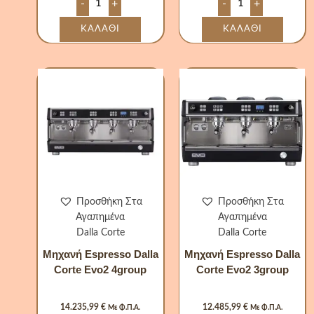
-
+
-
+
ΚΑΛΆΘΙ
ΚΑΛΆΘΙ
Μηχανή
Μηχανή
Espresso
Espresso
Dalla
Dalla
Corte
Corte
Evo2
Evo2
4group
3group
ποσότητα
ποσότητα
Προσθήκη Στα
Προσθήκη Στα
Αγαπημένα
Αγαπημένα
Dalla Corte
Dalla Corte
Μηχανή Espresso Dalla
Μηχανή Espresso Dalla
Corte Evo2 4group
Corte Evo2 3group
14.235,99
€
12.485,99
€
Με Φ.Π.Α.
Με Φ.Π.Α.