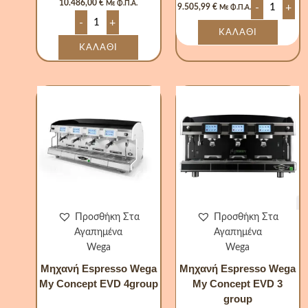
10.486,00
€
Με Φ.Π.Α.
-
+
9.505,99
€
Με Φ.Π.Α.
-
+
ΚΑΛΆΘΙ
ΚΑΛΆΘΙ
Μηχανή
Μηχανή
Espresso
Espresso
Wega
Wega
My
My
Concept
Concept
EVD
EVD
4group
3
ποσότητα
group
ποσότητα
Προσθήκη Στα
Προσθήκη Στα
Αγαπημένα
Αγαπημένα
Wega
Wega
Μηχανή Espresso Wega
Μηχανή Espresso Wega
My Concept EVD 4group
My Concept EVD 3
group