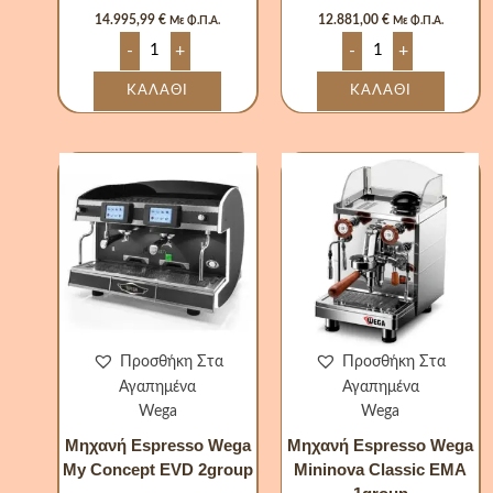
14.995,99
€
12.881,00
€
Με Φ.Π.Α.
Με Φ.Π.Α.
-
+
-
+
ΚΑΛΆΘΙ
ΚΑΛΆΘΙ
Μηχανή
Μηχανή
Espresso
Espresso
Wega
Wega
My
Mininova
Concept
Classic
EVD
EMA
2group
1group
ποσότητα
ποσότητα
Προσθήκη Στα
Προσθήκη Στα
Αγαπημένα
Αγαπημένα
Wega
Wega
Μηχανή Espresso Wega
Μηχανή Espresso Wega
My Concept EVD 2group
Mininova Classic EMA