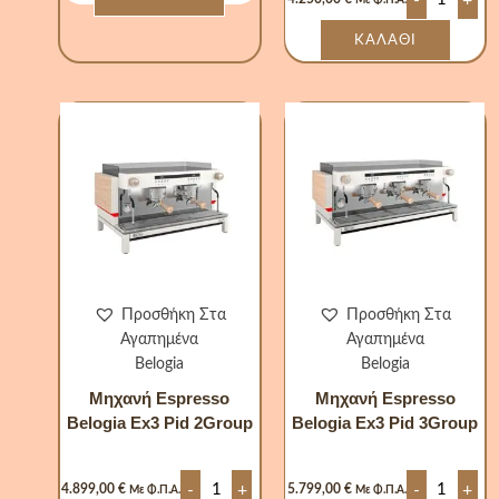
Με Φ.Π.Α.
ΚΑΛΆΘΙ
Μηχανή
Μηχανή
Espresso
Espresso
Belogia
Belogia
Ex3
Ex3
Pid
Pid
2Group
3Group
ποσότητα
ποσότητα
Προσθήκη Στα
Προσθήκη Στα
Αγαπημένα
Αγαπημένα
Belogia
Belogia
Μηχανή Espresso
Μηχανή Espresso
Belogia Ex3 Pid 2Group
Belogia Ex3 Pid 3Group
-
+
-
+
4.899,00
€
5.799,00
€
Με Φ.Π.Α.
Με Φ.Π.Α.