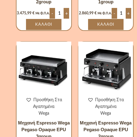
2group
1group
-
+
-
+
3.475,99
€
2.860,99
€
Με Φ.Π.Α.
Με Φ.Π.Α.
ΚΑΛΆΘΙ
ΚΑΛΆΘΙ
Μηχανή
Μηχανή
Espresso
Espresso
Wega
Wega
Pegaso
Pegaso
Opaque
Opaque
EPU
EPU
3group
2group
ποσότητα
ποσότητα
Προσθήκη Στα
Προσθήκη Στα
Αγαπημένα
Αγαπημένα
Wega
Wega
Μηχανή Espresso Wega
Μηχανή Espresso Wega
Pegaso Opaque EPU
Pegaso Opaque EPU
3group
2group