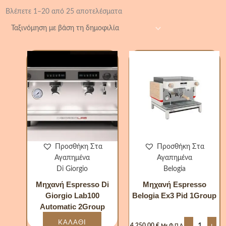
Βλέπετε 1–20 από 25 αποτελέσματα
Μηχανή
Espresso
Belogia
Ex3
Pid
1Group
ποσότητα
Προσθήκη Στα
Προσθήκη Στα
Αγαπημένα
Αγαπημένα
Di Giorgio
Belogia
Μηχανή Espresso Di
Μηχανή Espresso
Giorgio Lab100
Belogia Ex3 Pid 1Group
Automatic 2Group
ΚΑΛΆΘΙ
-
+
4.250,00
€