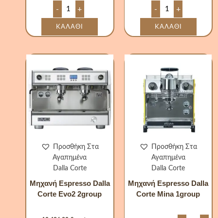
-
+
-
+
ΚΑΛΆΘΙ
ΚΑΛΆΘΙ
Μηχανή
Μηχανή
Espresso
Espresso
Dalla
Dalla
Corte
Corte
Evo2
Mina
2group
1group
ποσότητα
ποσότητα
Προσθήκη Στα
Προσθήκη Στα
Αγαπημένα
Αγαπημένα
Dalla Corte
Dalla Corte
Μηχανή Espresso Dalla
Μηχανή Espresso Dalla
Corte Evo2 2group
Corte Mina 1group