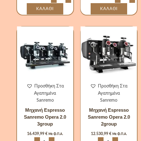
ΚΑΛΆΘΙ
ΚΑΛΆΘΙ
Μηχανή
Μηχανή
Espresso
Espresso
Sanremo
Sanremo
Opera
Opera
2.0
2.0
3group
2group
ποσότητα
ποσότητα
Προσθήκη Στα
Προσθήκη Στα
Αγαπημένα
Αγαπημένα
Sanremo
Sanremo
Μηχανή Espresso
Μηχανή Espresso
Sanremo Opera 2.0
Sanremo Opera 2.0
3group
2group
16.439,99
€
12.530,99
€
Με Φ.Π.Α.
Με Φ.Π.Α.