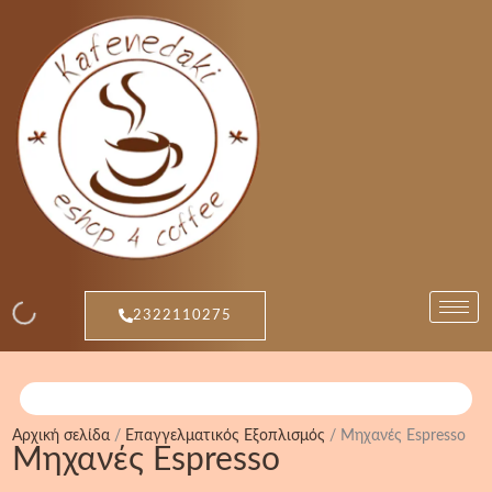
Μετάβαση
Sorted
στο
by
περιεχόμενο
popularity
2322110275
Αρχική σελίδα
/
Επαγγελματικός Εξοπλισμός
/ Μηχανές Espresso
Μηχανές Espresso