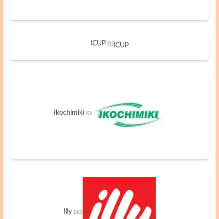
ICUP
(1)
ICUP
Ikochimiki
(0)
Illy
(20)