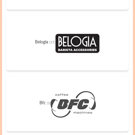
Belogia
(17)
Bfc
(1)