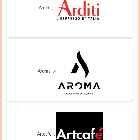
Arditi
(0)
Aroma
(0)
Artcafe
(3)