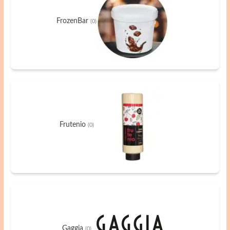
FrozenBar
(0)
Frutenio
(0)
Gaggia
(0)