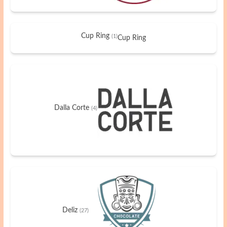
Cup Ring
(1)
Cup Ring
Dalla Corte
(4)
Deliz
(27)