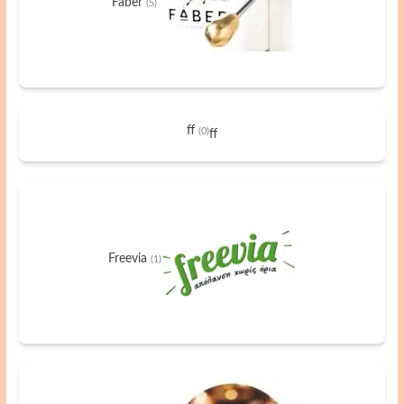
Faber
(5)
ff
(0)
ff
Freevia
(1)