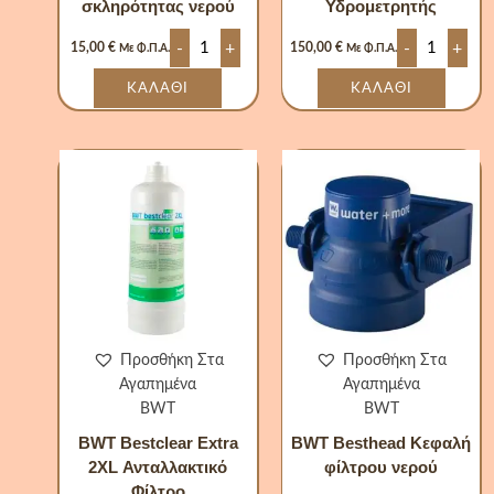
σκληρότητας νερού
Υδρομετρητής
-
+
-
+
15,00
€
150,00
€
Με Φ.Π.Α.
Με Φ.Π.Α.
ΚΑΛΆΘΙ
ΚΑΛΆΘΙ
BWT
BWT
Bestclear
Besthead
Extra
Κεφαλή
2XL
φίλτρου
Ανταλλακτικό
νερού
Φίλτρο
ποσότητα
ποσότητα
Προσθήκη Στα
Προσθήκη Στα
Αγαπημένα
Αγαπημένα
BWT
BWT
BWT Bestclear Extra
BWT Besthead Κεφαλή
2XL Ανταλλακτικό
φίλτρου νερού
Φίλτρο