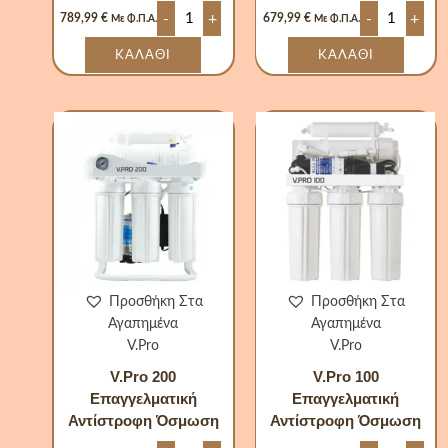
-
+
-
+
789,99
€
679,99
€
Με Φ.Π.Α.
Με Φ.Π.Α.
ΚΑΛΆΘΙ
ΚΑΛΆΘΙ
V.Pro
V.Pro
200
100
Επαγγελματική
Επαγγελμα
Αντίστροφη
Αντίστροφ
Όσμωση
Όσμωση
ποσότητα
ποσότητα
Προσθήκη Στα
Προσθήκη Στα
Αγαπημένα
Αγαπημένα
V.Pro
V.Pro
V.Pro 200
V.Pro 100
Επαγγελματική
Επαγγελματική
Αντίστροφη Όσμωση
Αντίστροφη Όσμωση