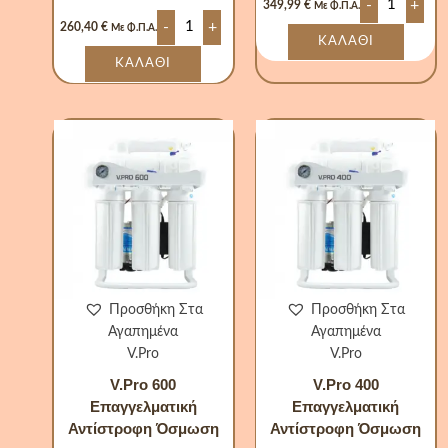
-
+
349,99
€
Με Φ.Π.Α.
-
+
260,40
€
Με Φ.Π.Α.
ΚΑΛΆΘΙ
ΚΑΛΆΘΙ
V.Pro
V.Pro
600
400
Επαγγελματική
Επαγγελμα
Αντίστροφη
Αντίστροφ
Όσμωση
Όσμωση
ποσότητα
ποσότητα
Προσθήκη Στα
Προσθήκη Στα
Αγαπημένα
Αγαπημένα
V.Pro
V.Pro
V.Pro 600
V.Pro 400
Επαγγελματική
Επαγγελματική
Αντίστροφη Όσμωση
Αντίστροφη Όσμωση