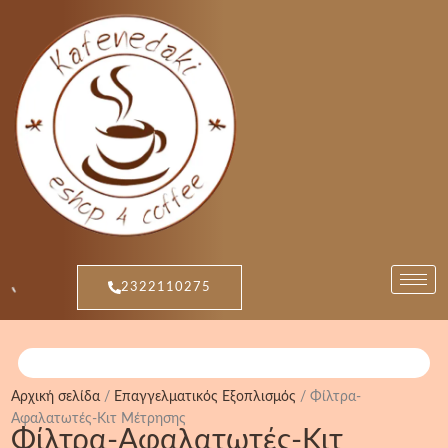
Μετάβαση
Sorted
στο
by
περιεχόμενο
popularity
2322110275
Αρχική σελίδα
/
Επαγγελματικός Εξοπλισμός
/ Φίλτρα-
Αφαλατωτές-Κιτ Μέτρησης
Φίλτρα-Αφαλατωτές-Κιτ