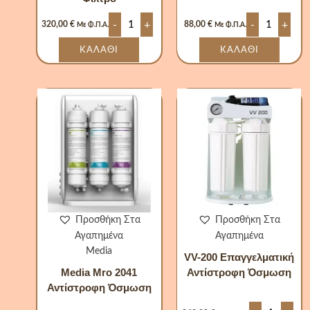
-
+
-
+
320,00
€
88,00
€
Με Φ.Π.Α.
Με Φ.Π.Α.
ΚΑΛΆΘΙ
ΚΑΛΆΘΙ
Media
VV-
Mro
200
2041
Επαγγελμα
Αντίστροφη
Αντίστροφ
Όσμωση
Όσμωση
ποσότητα
ποσότητα
Προσθήκη Στα
Προσθήκη Στα
Αγαπημένα
Αγαπημένα
Media
VV-200 Επαγγελματική
Media Mro 2041
Αντίστροφη Όσμωση
Αντίστροφη Όσμωση