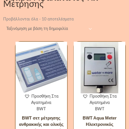
Μέτρησης
Προβάλλονται όλα - 10 αποτελέσματα
BWT
BWT
σετ
Aqua
μέτρησης
Meter
ανθρακικής
Ηλεκτρονι
και
Υδρομετρη
ολικής
ποσότητα
σκληρότητας
νερού
ποσότητα
Προσθήκη Στα
Προσθήκη Στα
Αγαπημένα
Αγαπημένα
BWT
BWT
BWT σετ μέτρησης
BWT Aqua Meter
ανθρακικής και ολικής
Ηλεκτρονικός