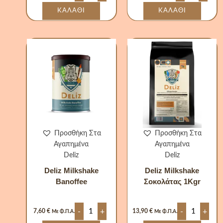
ΚΑΛΆΘΙ
ΚΑΛΆΘΙ
Deliz
Deliz
Milkshake
Milkshake
Banoffee
Σοκολάτας
ποσότητα
1Kgr
ποσότητα
Προσθήκη Στα
Προσθήκη Στα
Αγαπημένα
Αγαπημένα
Deliz
Deliz
Deliz Milkshake
Deliz Milkshake
Banoffee
Σοκολάτας 1Kgr
-
+
-
+
7,60
€
13,90
€
Με Φ.Π.Α.
Με Φ.Π.Α.