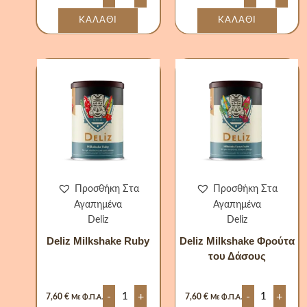
ΚΑΛΆΘΙ
ΚΑΛΆΘΙ
Deliz
Deliz
Milkshake
Milkshake
Ruby
Φρούτα
ποσότητα
του
Δάσους
ποσότητα
Προσθήκη Στα
Προσθήκη Στα
Αγαπημένα
Αγαπημένα
Deliz
Deliz
Deliz Milkshake Ruby
Deliz Milkshake Φρούτα
του Δάσους
-
+
-
+
7,60
€
7,60
€
Με Φ.Π.Α.
Με Φ.Π.Α.