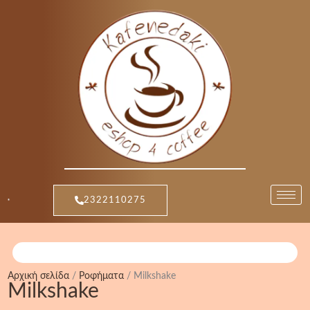
Μετάβαση
Sorted
στο
by
περιεχόμενο
popularity
2322110275
Αρχική σελίδα
/
Ροφήματα
/ Milkshake
Milkshake