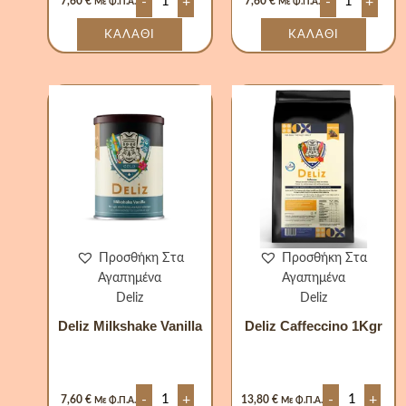
-
+
-
+
7,60
€
7,60
€
Με Φ.Π.Α.
Με Φ.Π.Α.
ΚΑΛΆΘΙ
ΚΑΛΆΘΙ
Deliz
Deliz
Milkshake
Caffeccino
Vanilla
1Kgr
ποσότητα
ποσότητα
Προσθήκη Στα
Προσθήκη Στα
Αγαπημένα
Αγαπημένα
Deliz
Deliz
Deliz Milkshake Vanilla
Deliz Caffeccino 1Kgr
-
+
-
+
7,60
€
13,80
€
Με Φ.Π.Α.
Με Φ.Π.Α.