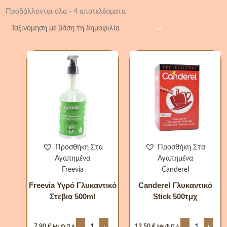
Προβάλλονται όλα - 4 αποτελέσματα
Freevia
Canderel
Υγρό
Γλυκαντικό
Γλυκαντικό
Stick
Στεβια
500τμχ
500ml
ποσότητα
ποσότητα
Προσθήκη Στα
Προσθήκη Στα
Αγαπημένα
Αγαπημένα
Freevia
Canderel
Freevia Υγρό Γλυκαντικό
Canderel Γλυκαντικό
Στεβια 500ml
Stick 500τμχ
-
+
-
+
7,90
€
12,50
€