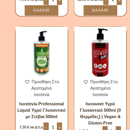
Με Φ.Π.Α.
Με Φ.Π.Α.
ΚΑΛΆΘΙ
ΚΑΛΆΘΙ
Isostevia
Isosweet
Professional
Υγρό
Liquid
Γλυκαντικό
Υγρό
500ml
Γλυκαντικό
(0
με
Θερμίδες)
Στέβια
|
500ml
Vegan
ποσότητα
&
Gluten-
Free
ποσότητα
Προσθήκη Στα
Προσθήκη Στα
Αγαπημένα
Αγαπημένα
Isostevia
Isostevia
Isostevia Professional
Isosweet Υγρό
Liquid Υγρό Γλυκαντικό
Γλυκαντικό 500ml (0
με Στέβια 500ml
Θερμίδες) | Vegan &
Gluten-Free
-
+
7,50
€
Με Φ.Π.Α.