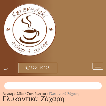
Μετάβαση
Sorted
στο
by
περιεχόμενο
popularity
2322110275
Αρχική σελίδα
/
Συνοδευτικά
/ Γλυκαντικά-Ζάχαρη
Γλυκαντικά-Ζάχαρη