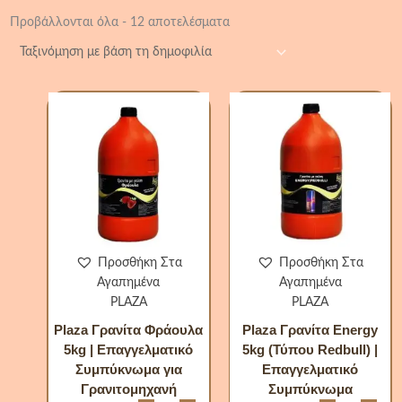
Προβάλλονται όλα - 12 αποτελέσματα
Plaza
Plaza
Γρανίτα
Γρανίτα
Φράουλα
Energy
5kg
5kg
|
(Τύπου
Επαγγελματικό
Redbull)
Συμπύκνωμα
|
για
Επαγγελματ
Γρανιτομηχανή
Συμπύκνωμ
ποσότητα
ποσότητα
Προσθήκη Στα
Προσθήκη Στα
Αγαπημένα
Αγαπημένα
PLAZA
PLAZA
Plaza Γρανίτα Φράουλα
Plaza Γρανίτα Energy
5kg | Επαγγελματικό
5kg (Τύπου Redbull) |
Συμπύκνωμα για
Επαγγελματικό
Γρανιτομηχανή
Συμπύκνωμα