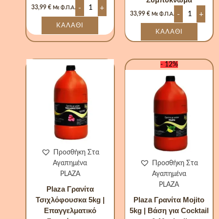
-
+
33,99
€
Με Φ.Π.Α.
-
+
33,99
€
Με Φ.Π.Α.
ΚΑΛΆΘΙ
ΚΑΛΆΘΙ
Plaza
Plaza
Original
Η
- 12%
Γρανίτα
Γρανίτα
price
τρέχουσα
Τσιχλόφουσκα
Mojito
was:
τιμή
5kg
5kg
33,99 €.
είναι:
|
|
Επαγγελματικό
Βάση
29,90 €.
Συμπύκνωμα
για
ποσότητα
Cocktail
&
Mocktail
ποσότητα
Προσθήκη Στα
Αγαπημένα
Προσθήκη Στα
PLAZA
Αγαπημένα
PLAZA
Plaza Γρανίτα
Τσιχλόφουσκα 5kg |
Plaza Γρανίτα Mojito
Επαγγελματικό
5kg | Βάση για Cocktail