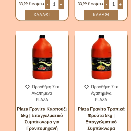
-
+
-
+
33,99
€
33,99
€
Με Φ.Π.Α.
Με Φ.Π.Α.
ΚΑΛΆΘΙ
ΚΑΛΆΘΙ
Plaza
Plaza
Γρανίτα
Γρανίτα
Καρπούζι
Τροπικά
5kg
Φρούτα
|
5kg
Επαγγελματικό
|
Συμπύκνωμα
Επαγγελματ
για
Συμπύκνωμ
Γρανιτομηχανή
ποσότητα
ποσότητα
Προσθήκη Στα
Προσθήκη Στα
Αγαπημένα
Αγαπημένα
PLAZA
PLAZA
Plaza Γρανίτα Καρπούζι
Plaza Γρανίτα Τροπικά
5kg | Επαγγελματικό
Φρούτα 5kg |
Συμπύκνωμα για
Επαγγελματικό
Γρανιτομηχανή
Συμπύκνωμα