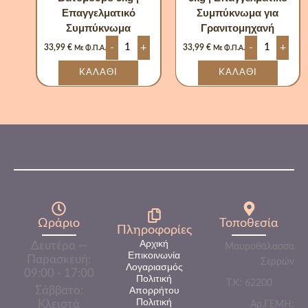
Επαγγελματικό
Συμπύκνωμα για
Συμπύκνωμα
Γρανιτομηχανή
-
+
-
+
33,99
€
33,99
€
Με Φ.Π.Α.
Με Φ.Π.Α.
ΚΑΛΆΘΙ
ΚΑΛΆΘΙ
Ωράριο
Τοποθεσία
Πληροφορίες​
Αρχική
Δευτέρα —
Μαυροθάλασσα
Επικοινωνία
Παρασκευή:
Σερρών
Λογαριασμός
09:00 - 17:00
Πολιτική
Τ.Κ: 62200
Σάββατο:
Απορρήτου
Πολιτική
Κλειστά
Αρ.ΓΕΜΗ: