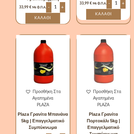
-
+
33,99
€
Με Φ.Π.Α.
-
+
33,99
€
Με Φ.Π.Α.
ΚΑΛΆΘΙ
ΚΑΛΆΘΙ
Plaza
Plaza
Γρανίτα
Γρανίτα
Μπανάνα
Πορτοκάλι
5kg
5kg
|
|
Επαγγελματικό
Επαγγελματ
Συμπύκνωμα
Συμπύκνωμ
ποσότητα
ποσότητα
Προσθήκη Στα
Προσθήκη Στα
Αγαπημένα
Αγαπημένα
PLAZA
PLAZA
Plaza Γρανίτα Μπανάνα
Plaza Γρανίτα
5kg | Επαγγελματικό
Πορτοκάλι 5kg |
Συμπύκνωμα
Επαγγελματικό
Συμπύκνωμα