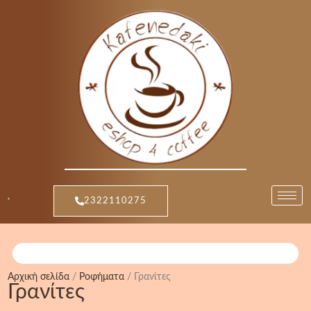
Μετάβαση
Sorted
στο
by
περιεχόμενο
popularity
2322110275
Αρχική σελίδα
/
Ροφήματα
/ Γρανίτες
Γρανίτες