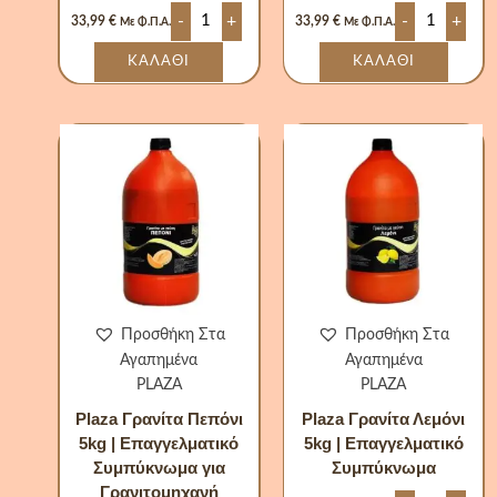
-
+
-
+
33,99
€
33,99
€
Με Φ.Π.Α.
Με Φ.Π.Α.
ΚΑΛΆΘΙ
ΚΑΛΆΘΙ
Plaza
Plaza
Γρανίτα
Γρανίτα
Πεπόνι
Λεμόνι
5kg
5kg
|
|
Επαγγελματικό
Επαγγελματ
Συμπύκνωμα
Συμπύκνωμ
για
ποσότητα
Γρανιτομηχανή
ποσότητα
Προσθήκη Στα
Προσθήκη Στα
Αγαπημένα
Αγαπημένα
PLAZA
PLAZA
Plaza Γρανίτα Πεπόνι
Plaza Γρανίτα Λεμόνι
5kg | Επαγγελματικό
5kg | Επαγγελματικό
Συμπύκνωμα για
Συμπύκνωμα
Γρανιτομηχανή