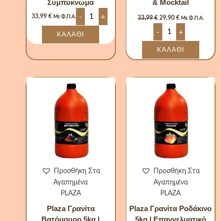
Συμπύκνωμα
& Mocktail
-
+
33,99
€
Με Φ.Π.Α.
33,99
€
29,90
€
Με Φ.Π.Α.
-
+
ΚΑΛΆΘΙ
ΚΑΛΆΘΙ
Plaza
Plaza
Γρανίτα
Γρανίτα
Βατόμουρο
Ροδάκινο
5kg
5kg
|
|
Επαγγελματικό
Επαγγελματ
Συμπύκνωμα
Συμπύκνωμ
ποσότητα
για
Γρανιτομηχ
ποσότητα
Προσθήκη Στα
Προσθήκη Στα
Αγαπημένα
Αγαπημένα
PLAZA
PLAZA
Plaza Γρανίτα
Plaza Γρανίτα Ροδάκινο
Βατόμουρο 5kg |
5kg | Επαγγελματικό