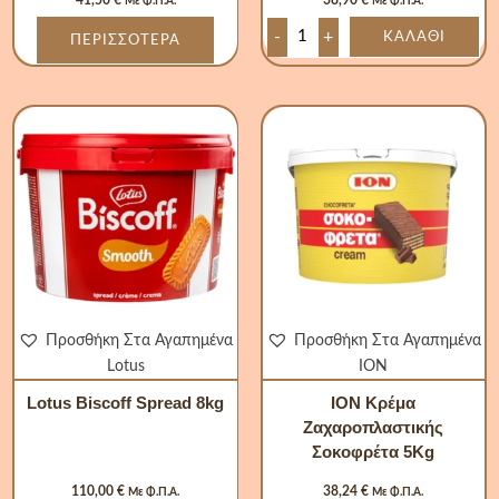
41,50
€
38,90
€
Με Φ.Π.Α.
Με Φ.Π.Α.
ΕΚΤΌΣ ΑΠΟΘΈΜΑΤΟΣ
-
+
ΚΑΛΆΘΙ
ΠΕΡΙΣΣΌΤΕΡΑ
Lotus
ΙΟΝ
Biscoff
Κρέμα
Spread
Ζαχαροπλαστικής
8kg
Σοκοφρέτα
ποσότητα
5Kg
ποσότητα
Προσθήκη Στα Αγαπημένα
Προσθήκη Στα Αγαπημένα
Lotus
ΙΟΝ
Lotus Biscoff Spread 8kg
ΙΟΝ Κρέμα
Ζαχαροπλαστικής
Σοκοφρέτα 5Kg
110,00
€
38,24
€
Με Φ.Π.Α.
Με Φ.Π.Α.