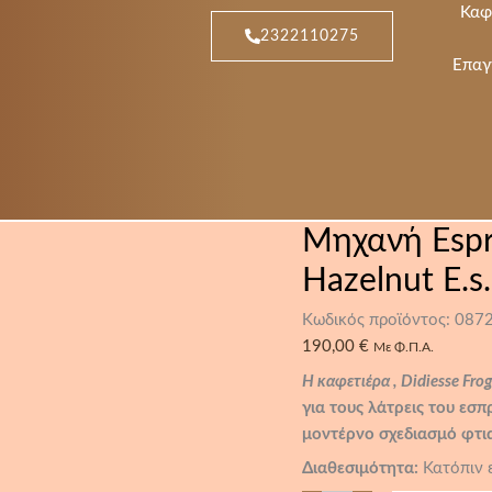
Μηχανή
Καφ
Espresso
2322110275
Didiesse
Frog
Επαγ
Revolution
Hazelnut
E.s.e
Pods
ποσότητα
Μηχανή Espre
Hazelnut E.s
Κωδικός προϊόντος:
087
190,00
€
Με Φ.Π.Α.
Η καφετιέρα , Didiesse Fro
για τους λάτρεις του εσ
μοντέρνο σχεδιασμό φτια
Διαθεσιμότητα:
Κατόπιν 