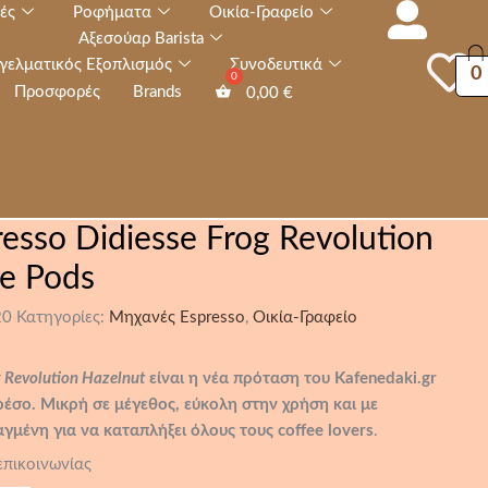
ές
Ροφήματα
Οικία-Γραφείο
Αξεσούαρ Barista
γελματικός Εξοπλισμός
Συνοδευτικά
0
Προσφορές
Brands
0,00
€
sso Didiesse Frog Revolution
.e Pods
20
Κατηγορίες:
Μηχανές Espresso
,
Οικία-Γραφείο
g Revolution Hazelnut
είναι η νέα πρόταση του Kafenedaki.gr
πρέσο. Μικρή σε μέγεθος, εύκολη στην χρήση και με
γμένη για να καταπλήξει όλους τους coffee lovers
.
επικοινωνίας