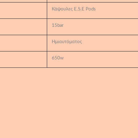
Κάψουλες E.S.E Pods
15bar
Ημιαυτόματος
650w
Μηχανή
Espresso
Spinel
Lolita
Ese
Pods
ποσότητα