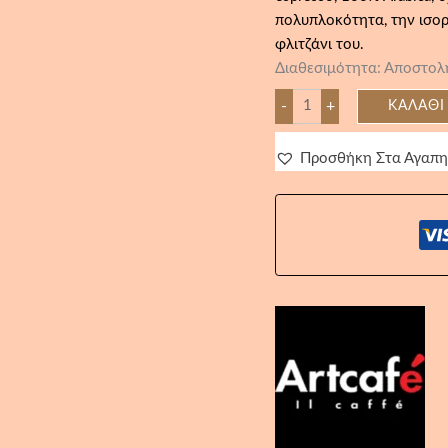
πολυπλοκότητα, την ισορ
φλιτζάνι του.
Διαθεσιμότητα:
Αποστολή
-
+
ΚΑΛΆΘΙ
Προσθήκη Στα Αγαπ