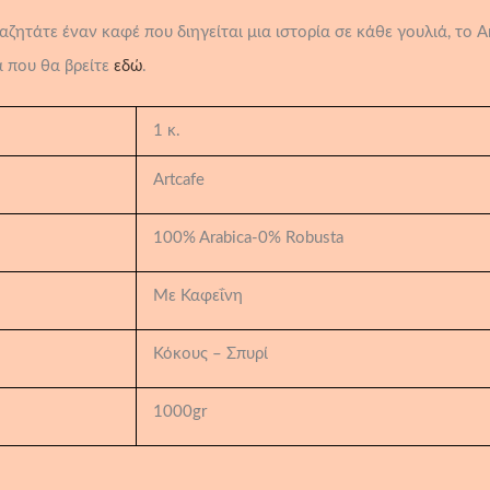
ζητάτε έναν καφέ που διηγείται μια ιστορία σε κάθε γουλιά, το Ar
 που θα βρείτε
εδώ
.
1 κ.
Artcafe
100% Arabica-0% Robusta
Με Καφεΐνη
Κόκους – Σπυρί
1000gr