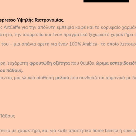
Espresso Υψηλής Γαστρονομίας.
ς ArtCaffe για την απόλυτη εμπειρία καφέ και το κορυφαίο χαρμάνι
τητα, την ισορροπία και έναν πραγματικά ξεχωριστό χαρακτήρα σ
του – μια σπάνια αρετή για έναν 100% Arabica– το οποίο λειτουρ
ρή, ευχάριστη
φρουτώδη οξύτητα
που θυμίζει
ώριμα εσπεριδοειδ
ου πάθους
.
νοντας μια γλυκιά αίσθηση
μελιού
που συνδυάζεται αρμονικά με δι
 Πάθους
so με χαρακτήρα, και για κάθε απαιτητικό home barista ή specialt