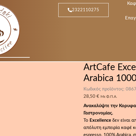
ArtCafe
Καφ
Excellence
2322110275
Espresso
Κόκκοι
Επαγ
100%
Arabica
1000gr
|
Specialty
Coffee
ποσότητα
ArtCafe Exce
Arabica 1000
Κωδικός προϊόντος:
086
28,50
€
Με Φ.Π.Α.
Ανακαλύψτε την Κορυφαί
Γαστρονομίας.
Το
Excellence
δεν είναι α
απόλυτη εμπειρία καφέ κα
espresso, 100% Arabica, 