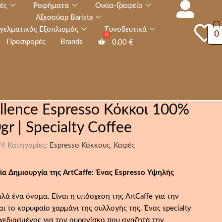
ές
Ροφήματα
Οικία-Γραφείο
Αξεσούαρ Barista
γελματικός Εξοπλισμός
Συνοδευτικά
0
Προσφορές
Brands
0,00
€
llence Espresso Κόκκοι 100%
gr | Specialty Coffee
74
Κατηγορίες:
Espresso Κόκκους
,
Καφές
α Δημιουργία της ArtCaffe: Ένας Espresso Υψηλής
πλά ένα όνομα. Είναι η υπόσχεση της ArtCaffe για την
ι το κορυφαίο χαρμάνι της συλλογής της. Ένας specialty
σχεδιασμένος για τον ουρανίσκο που αναζητά την