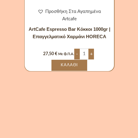
Προσθήκη Στα Αγαπημένα
Artcafe
ArtCafe Espresso Bar Κόκκοι 1000gr |
Επαγγελματικό Χαρμάνι HORECA
-
+
27,50
€
Με Φ.Π.Α.
ΚΑΛΆΘΙ