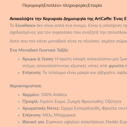
Περιγραφή
Επιπλέον πληροφορίες
Εταιρία
Ανακαλύψτε την Κορυφαία Δημιουργία της ArtCaffe: Ένας 
Το
Excellence
δεν είναι απλά ένα όνομα. Είναι η υπόσχεση τη
σχεδιασμένος για τον ουρανίσκο που αναζητά την πολυπλοκό
Αυτό που τον κάνει μοναδικό είναι το πλούσιο, γεμάτο σώμα 
Ένα Μοναδικό Γευστικό Ταξίδι:
Άρωμα & Γεύση:
Η πρώτη επαφή αποκαλύπτει μια ζωη
στόμα, αποκαλύπτοντας εξωτικές νότες από
φρούτα τ
Επίγευση:
Το τελείωμα είναι μακρύ και αξέχαστο, αφή
Χαρακτηριστικά:
Χαρμάνι:
100% Arabica
Προφίλ:
Γεμάτο Σώμα, Ζωηρή Φρουτώδης Οξύτητα
Αρωματικές Νότες:
Ώριμα Εσπεριδοειδή, Φρούτα του
Επίγευση:
Μέλι, Μπαχαρικά
Ιδανικό για:
Espresso υψηλών απαιτήσεων, Freddo Espres