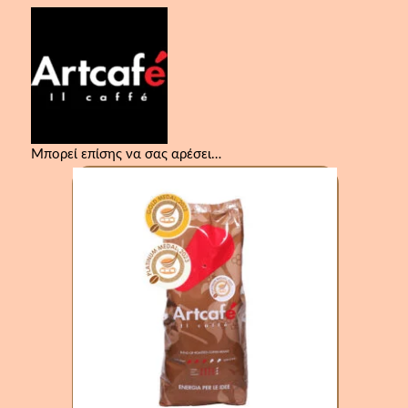
Μπορεί επίσης να σας αρέσει…
ArtCafe
Espresso
Bar
Κόκκοι
1000gr
|
Επαγγελματικό
Χαρμάνι
HORECA
ποσότητα