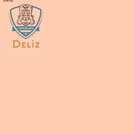
Deliz
Plaza
Γρανίτα
Φράουλα
5kg
|
Επαγγελματικό
Συμπύκνωμα
για
Γρανιτομηχανή
ποσότητα