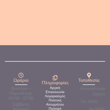
Προσθήκη Στα Αγαπημένα
PLAZA
Plaza Γρανίτα Πορτοκάλι 5kg | Επαγγελματικό Συμπύκνωμα
-
+
33,99
€
ΚΑΛΆΘΙ
Με Φ.Π.Α.
Ωράριο
Τοποθεσία
Πληροφορίες​
Αρχική
Δευτέρα —
Μαυροθάλασσα
Επικοινωνία
Παρασκευή:
Σερρών
Λογαριασμός
09:00 - 17:00
Πολιτική
Τ.Κ: 62200
Σάββατο:
Απορρήτου
Πολιτική
Κλειστά
Αρ.ΓΕΜΗ: