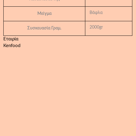
Βάφλα
Μείγμα
2000gr
Συσκευασία Γραμ.
Εταιρία
Kenfood
Isostevia
Professional
Liquid
Υγρό
Γλυκαντικό
με
Στέβια
500ml
ποσότητα