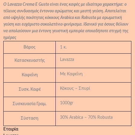
Ο Lavazza Crema E Gusto είναι ένας καφές με ιδιαίτερο χαρακτήρα: ο
τέλειος συνδυασμός έντονου αρώματος και μεστή γεύση. Αποτελείται
από υψηλής ποιότητας κόκκους Arabica και Robusta με αρωματική
γεύση και ευχάριστο σοκολατένιο φινίρισμα. Ιδανικό για όσους θέλουν
να απολαύσουν μια έντονη γευστική εμπειρία οποιαδήποτε στιγμή της
ημέρας
Βάρος
1 κ.
Lavazza
Κατασκευαστής
Με Καφεΐνη
Καφεΐνη
Κόκους – Σπυρί
Συσκ. Καφέ
1000gr
Συσκευασία Γραμ.
30% Arabica – 70% Robusta
Σύσταση
Εταιρία