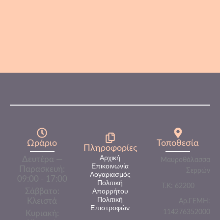
Artcafe
ArtCafe Excellence Espresso Κόκκοι 100% Arabica 1000gr |
Specialty Coffee
-
+
28,50
€
ΚΑΛΆΘΙ
Με Φ.Π.Α.
Ωράριο
Τοποθεσία
Πληροφορίες​
Αρχική
Δευτέρα —
Μαυροθάλασσα
Επικοινωνία
Παρασκευή:
Σερρών
Λογαριασμός
09:00 - 17:00
Πολιτική
Τ.Κ: 62200
Σάββατο:
Απορρήτου
Πολιτική
Κλειστά
Αρ.ΓΕΜΗ:
Επιστροφών
114276352000
Κυριακή: