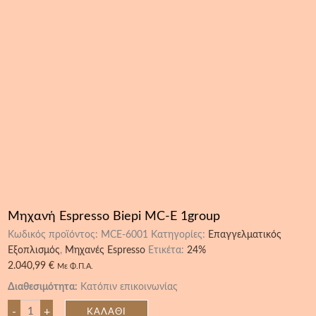
Μηχανή Espresso Biepi MC-E 1group
Κωδικός προϊόντος:
MCE-6001
Κατηγορίες:
Επαγγελματικός
Εξοπλισμός
,
Μηχανές Espresso
Ετικέτα:
24%
2.040,99
€
Με Φ.Π.Α.
Διαθεσιμότητα:
Κατόπιν επικοινωνίας
-
+
ΚΑΛΆΘΙ