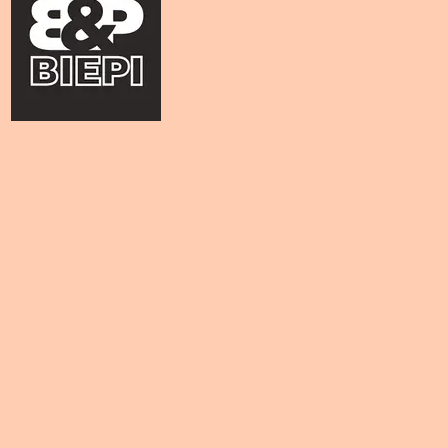
Μηχανή
Espresso
Wega
Mininova
Classic
EMA
1group
ποσότητα