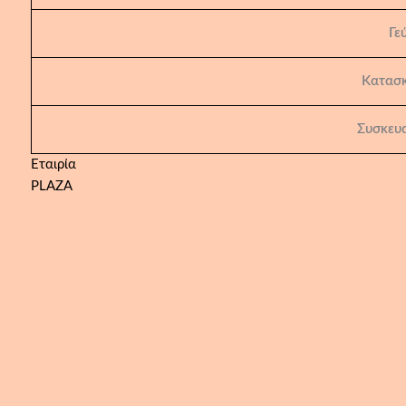
Γε
Κατασ
Συσκευα
Εταιρία
PLAZA