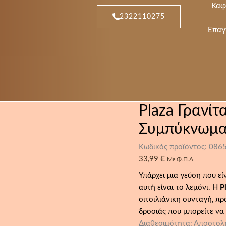
Plaza
Καφ
Γρανίτα
2322110275
Λεμόνι
5kg
Επαγ
|
Επαγγελματικό
Συμπύκνωμα
ποσότητα
Plaza Γρανίτ
Συμπύκνωμ
Κωδικός προϊόντος:
086
33,99
€
Με Φ.Π.Α.
Υπάρχει μια γεύση που εί
αυτή είναι το λεμόνι. Η
P
σιτσιλιάνικη συνταγή, π
δροσιάς που μπορείτε να
Διαθεσιμότητα:
Αποστολή