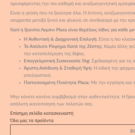
προσφέροντας την πιο καθαρή και αναζωογονητική εμπειρία
Είναι η γεύση που τα ξεκίνησε όλα. Η έντονη, αναζωογονητικ
ισορροπία μεταξύ ξινού και γλυκού, σε συνδυασμό με την κρ
Γιατί η Γρανίτα Λεμόνι Plaza είναι θεμέλιος λίθος για κάθε με
Η Αυθεντική & Διαχρονική Επιλογή:
Είναι η πιο κλασι
Το Απόλυτο Ρόφημα Κατά της Ζέστης:
Καμία άλλη γεύ
την καταπολέμηση της δίψας.
Επαγγελματική Συσκευασία 5kg:
Σχεδιασμένη για τις 
Άριστη Απόδοση & Σταθερή Υφή:
Η ειδική της φόρμου
απολαυστικό.
Πιστοποιημένη Ποιότητα Plaza:
Με την εγγύηση και τ
Μην κάνετε κανένα συμβιβασμό στην αυθεντικότητα. Η Γρανίτ
απόλυτη ικανοποίηση των πελατών σας.
Επίσημη σελίδα κατασκευαστή
Όλα μας τα προϊόντα
Β