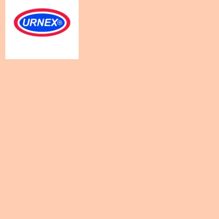
Urnex
Liquid
Dezcal
Καθαριστικό
Αλάτων
Υγρό
1000ml
ποσότητα