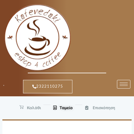
Μετάβαση
στο
περιεχόμενο
2322110275
Καλάθι
Ταμείο
Επισκόπηση