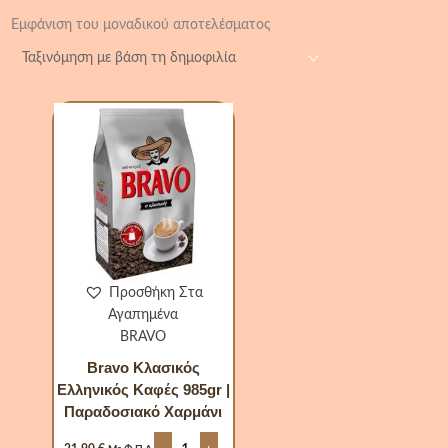
Εμφάνιση του μοναδικού αποτελέσματος
Bravo
Κλασικός
Ελληνικός
Καφές
985gr
|
Παραδοσιακό
Χαρμάνι
ποσότητα
Προσθήκη Στα
Αγαπημένα
BRAVO
Bravo Κλασικός
Ελληνικός Καφές 985gr |
Παραδοσιακό Χαρμάνι