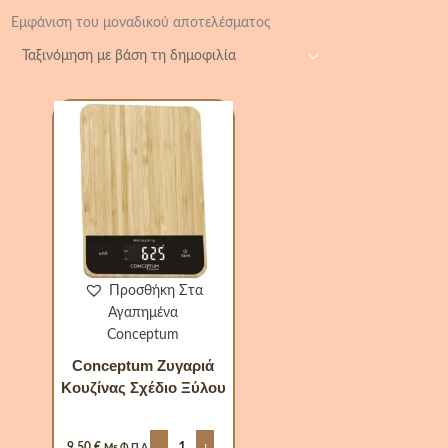
Εμφάνιση του μοναδικού αποτελέσματος
Conceptum
Ζυγαριά
Κουζίνας
Σχέδιο
Ξύλου
ποσότητα
Προσθήκη Στα
Αγαπημένα
Conceptum
Conceptum Ζυγαριά
Κουζίνας Σχέδιο Ξύλου
-
+
9,50
€