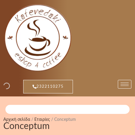
Μετάβαση
στο
περιεχόμενο
2322110275
Αρχική σελίδα
/
Εταιρίες
/ Conceptum
Conceptum