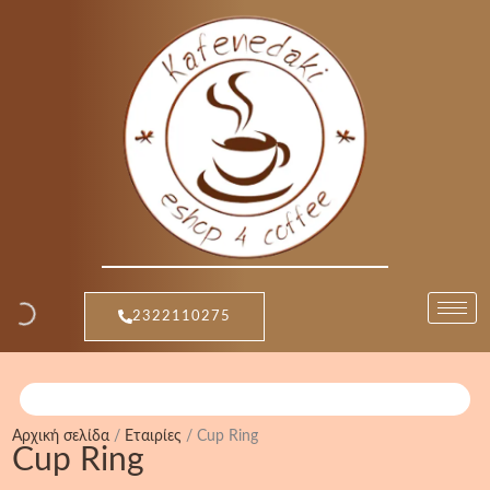
Μετάβαση
στο
περιεχόμενο
2322110275
Αρχική σελίδα
/
Εταιρίες
/ Cup Ring
Cup Ring