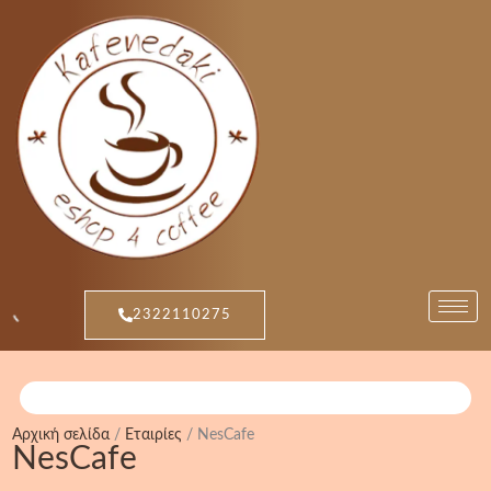
Μετάβαση
Sorted
στο
by
περιεχόμενο
popularity
2322110275
Αρχική σελίδα
/
Εταιρίες
/ NesCafe
NesCafe