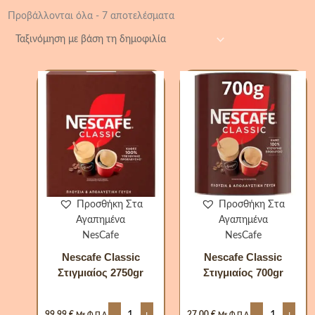
Προβάλλονται όλα - 7 αποτελέσματα
Nescafe
Nescafe
Classic
Classic
Στιγμιαίος
Στιγμιαίος
2750gr
700gr
ποσότητα
ποσότητα
Προσθήκη Στα
Προσθήκη Στα
Αγαπημένα
Αγαπημένα
NesCafe
NesCafe
Nescafe Classic
Nescafe Classic
Στιγμιαίος 2750gr
Στιγμιαίος 700gr
-
+
-
+
99,99
€
27,00
€