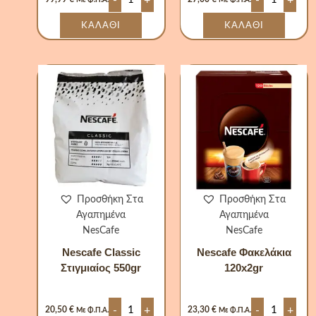
Με Φ.Π.Α.
Με Φ.Π.Α.
ΚΑΛΆΘΙ
ΚΑΛΆΘΙ
Nescafe
Nescafe
Classic
Φακελάκια
Στιγμιαίος
120x2gr
550gr
ποσότητα
ποσότητα
Προσθήκη Στα
Προσθήκη Στα
Αγαπημένα
Αγαπημένα
NesCafe
NesCafe
Nescafe Classic
Nescafe Φακελάκια
Στιγμιαίος 550gr
120x2gr
-
+
-
+
20,50
€
23,30
€
Με Φ.Π.Α.
Με Φ.Π.Α.