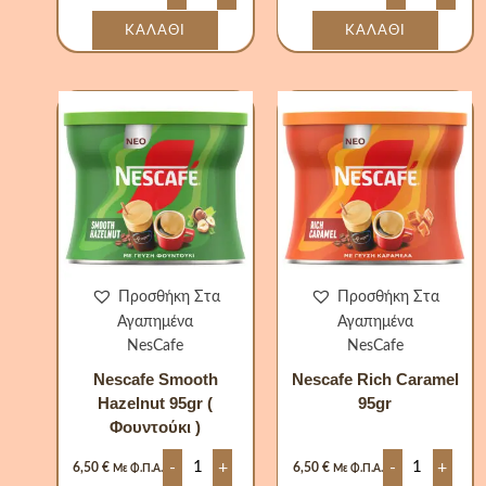
ΚΑΛΆΘΙ
ΚΑΛΆΘΙ
Nescafe
Nescafe
Smooth
Rich
Hazelnut
Caramel
95gr
95gr
(
ποσότητα
Φουντούκι
)
ποσότητα
Προσθήκη Στα
Προσθήκη Στα
Αγαπημένα
Αγαπημένα
NesCafe
NesCafe
Nescafe Smooth
Nescafe Rich Caramel
Hazelnut 95gr (
95gr
Φουντούκι )
-
+
-
+
6,50
€
6,50
€
Με Φ.Π.Α.
Με Φ.Π.Α.