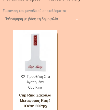
Εμφάνιση του μοναδικού αποτελέσματος
Cup
Ring
Σακούλα
Μεταφοράς
Καφέ
1Θέση
500τμχ
ποσότητα
Προσθήκη Στα
Αγαπημένα
Cup Ring
Cup Ring Σακούλα
Μεταφοράς Καφέ
1Θέση 500τμχ