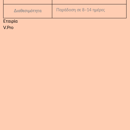
Παράδοση σε 8–14 ημέρες
Διαθεσιμότητα
Εταιρία
V.Pro
BWT
σετ
μέτρησης
ανθρακικής
και
ολικής
σκληρότητας
νερού
ποσότητα
Προσθήκη Στα Αγαπημένα