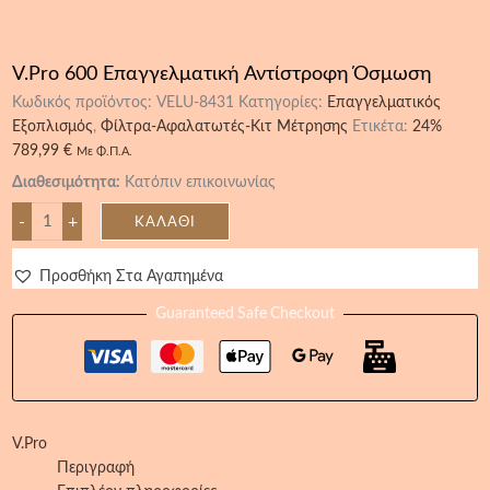
V.Pro 600 Επαγγελματική Αντίστροφη Όσμωση
Κωδικός προϊόντος:
VELU-8431
Κατηγορίες:
Επαγγελματικός
Εξοπλισμός
,
Φίλτρα-Αφαλατωτές-Κιτ Μέτρησης
Ετικέτα:
24%
789,99
€
Με Φ.Π.Α.
Διαθεσιμότητα:
Κατόπιν επικοινωνίας
-
+
ΚΑΛΆΘΙ
Προσθήκη Στα Αγαπημένα
Guaranteed Safe Checkout
V.Pro
Περιγραφή