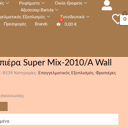
ές
Ροφήματα
Οικία-Γραφείο
Αξεσούαρ Barista
γελματικός Εξοπλισμός
Συνοδευτικά
0
Προσφορές
Brands
0,00
€
πιέρα Super Mix-2010/A Wall
E-8539
Κατηγορίες:
Επαγγελματικός Εξοπλισμός
,
Φραπιέρες
επικοινωνίας
ημένα