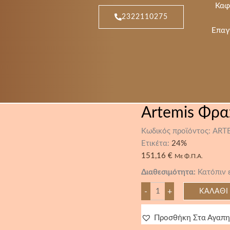
Artemis
Καφ
Φραπιέρα
2322110275
Super
Mix-
Επαγ
2010/A
Wall
ποσότητα
Artemis Φρα
Κωδικός προϊόντος:
ART
Ετικέτα:
24%
151,16
€
Με Φ.Π.Α.
Διαθεσιμότητα:
Κατόπιν 
-
+
ΚΑΛΆΘΙ
Προσθήκη Στα Αγαπ