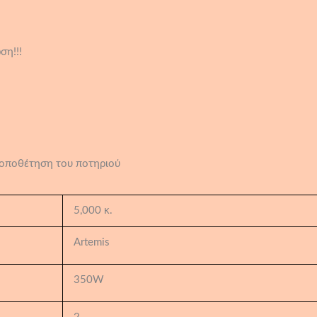
ση!!!
τοποθέτηση του ποτηριού
5,000 κ.
Artemis
350W