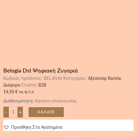
Belogia Dst Ψηφιακή Ζυγαριά
Κωδικός προϊόντος:
BEL-8146
Κατηγορίες:
Αξεσούαρ Barista
,
Διάφορα
Ετικέτα:
B2B
14,50
€
Με Φ.Π.Α.
Διαθεσιμότητα:
Κατόπιν επικοινωνίας
-
+
ΚΑΛΆΘΙ
Προσθήκη Στα Αγαπημένα