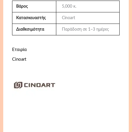
Βάρος
5,000 κ.
Κατασκευαστής
Cinoart
Διαθεσιμότητα
Παράδοση σε 1–3 ημέρες
Εταιρία
Cinoart