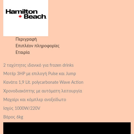
Περιγραφή
Επιπλέον πληροφορίες
Εταιρία
2 ταχύτητες ιδανικό για frozen drinks
Μοτέρ 3HP με επιλογή Pulse και Jump
Κανάτα 1,9 Lit. polycarbonate Wave Action
Χρονοδιακόπτης με αυτόματη λειτουργία
Μαχαίρι και κόμπλερ ανοξείδωτο
Ισχύς 1000W/220V
Βάρος 6kg