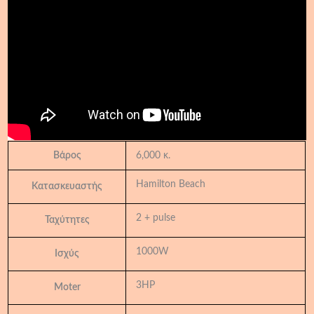
Βάρος
6,000 κ.
Hamilton Beach
Κατασκευαστής
2 + pulse
Ταχύτητες
1000W
Ισχύς
3HP
Moter