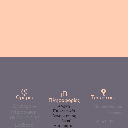
Προσθήκη Στα Αγαπημένα
Hamilton Beach
Hamilton Blender HBH455 Tango
-
+
829,56
€
ΚΑΛΆΘΙ
Με Φ.Π.Α.
Ωράριο
Τοποθεσία
Πληροφορίες​
Δευτέρα —
Αρχική
Μαυροθάλασσα
Επικοινωνία
Παρασκευή:
Σερρών
Λογαριασμός
09:00 - 17:00
Πολιτική
Τ.Κ: 62200
Σάββατο:
Απορρήτου