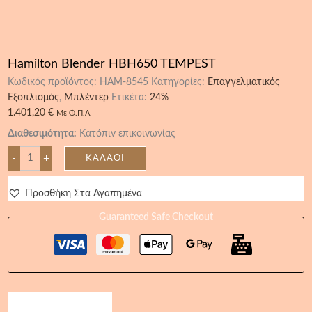
Hamilton Blender HBH650 TEMPEST
Κωδικός προϊόντος:
HAM-8545
Κατηγορίες:
Επαγγελματικός
Εξοπλισμός
,
Μπλέντερ
Ετικέτα:
24%
1.401,20
€
Με Φ.Π.Α.
Διαθεσιμότητα:
Κατόπιν επικοινωνίας
-
+
ΚΑΛΆΘΙ
Προσθήκη Στα Αγαπημένα
Guaranteed Safe Checkout