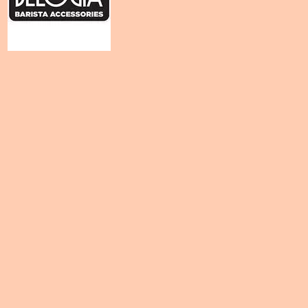
Belogia
Dst
Ψηφιακή
Ζυγαριά
ποσότητα
Προσθήκη Στα Αγαπημένα
Belogia