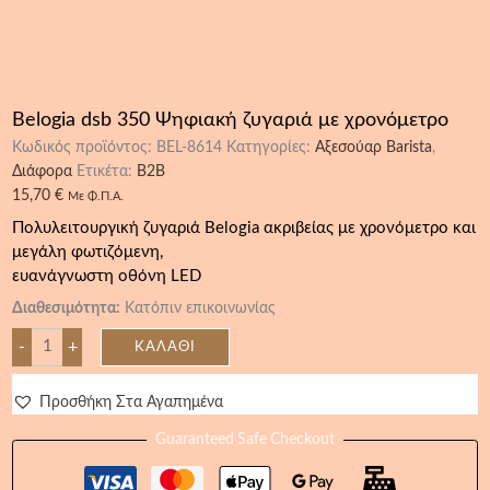
Belogia dsb 350 Ψηφιακή ζυγαριά με χρονόμετρο
Κωδικός προϊόντος:
BEL-8614
Κατηγορίες:
Αξεσούαρ Barista
,
Διάφορα
Ετικέτα:
B2B
15,70
€
Με Φ.Π.Α.
Πολυλειτουργική ζυγαριά Belogia ακριβείας με χρονόμετρο και
μεγάλη φωτιζόμενη,
ευανάγνωστη οθόνη LED
Διαθεσιμότητα:
Κατόπιν επικοινωνίας
-
+
ΚΑΛΆΘΙ
Προσθήκη Στα Αγαπημένα
Guaranteed Safe Checkout